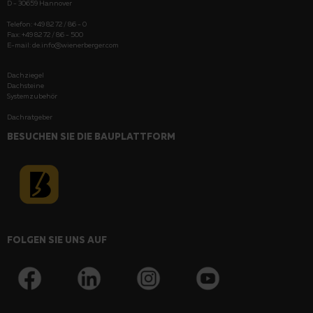
D - 30659 Hannover
Telefon: +49 82 72 / 86 - 0
Fax: +49 82 72 / 86 - 500
E-mail:
de.info@wienerberger.com
Dachziegel
Dachsteine
Systemzubehör
Dachratgeber
BESUCHEN SIE DIE BAUPLATTFORM
FOLGEN SIE UNS AUF