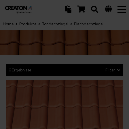
Tog
nav
Home
Produkte
Tondachziegel
Flachdachziegel
6 Ergebnisse
Filter