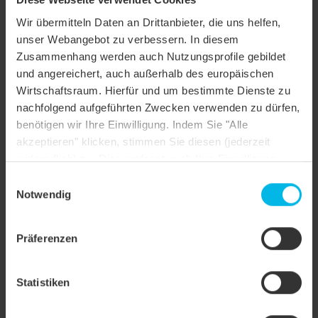
Der Klassiker neu in Form.
Wir übermitteln Daten an Drittanbieter, die uns helfen,
unser Webangebot zu verbessern. In diesem
Zusammenhang werden auch Nutzungsprofile gebildet
und angereichert, auch außerhalb des europäischen
Wirtschaftsraum. Hierfür und um bestimmte Dienste zu
nachfolgend aufgeführten Zwecken verwenden zu dürfen,
benötigen wir Ihre Einwilligung. Indem Sie "Alle
akzeptieren" klicken, stimmen Sie diesen (jederzeit
widerruflich) zu. Dies umfasst auch Ihre Einwilligung
nach Art. 49 (1) (a) DSGVO. Sie können Ihre
Einwilligungsauswahl
Einstellungen ändern oder die Datenverarbeitung
Notwendig
ablehnen.
Präferenzen
MZ3 KLASSIK
Der bewährte Flachdachziegel.
Statistiken