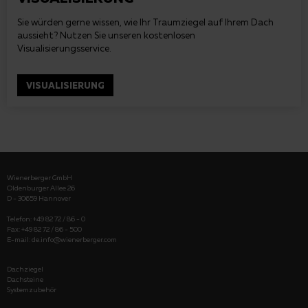
Sie würden gerne wissen, wie Ihr Traumziegel auf Ihrem Dach
aussieht? Nutzen Sie unseren kostenlosen
Visualisierungsservice.
VISUALISIERUNG
Wienerberger GmbH
Oldenburger Allee 26
D - 30659 Hannover
Telefon: +49 82 72 / 86 - 0
Fax: +49 82 72 / 86 - 500
E-mail:
de.info@wienerberger.com
Dachziegel
Dachsteine
Systemzubehör