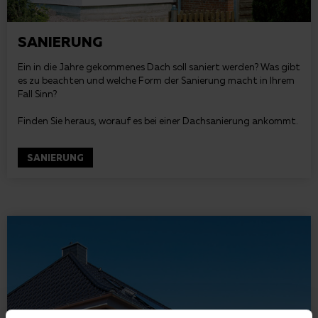
SANIERUNG
Ein in die Jahre gekommenes Dach soll saniert werden? Was gibt
es zu beachten und welche Form der Sanierung macht in Ihrem
Fall Sinn?
Finden Sie heraus, worauf es bei einer Dachsanierung ankommt.
SANIERUNG