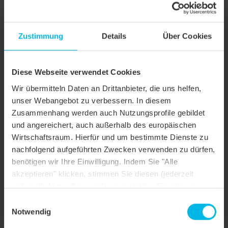
Zustimmung
Details
Über Cookies
Diese Webseite verwendet Cookies
Wir übermitteln Daten an Drittanbieter, die uns helfen,
unser Webangebot zu verbessern. In diesem
Zusammenhang werden auch Nutzungsprofile gebildet
und angereichert, auch außerhalb des europäischen
Wirtschaftsraum. Hierfür und um bestimmte Dienste zu
nachfolgend aufgeführten Zwecken verwenden zu dürfen,
REFERENZEN
benötigen wir Ihre Einwilligung. Indem Sie "Alle
akzeptieren" klicken, stimmen Sie diesen (jederzeit
Lassen Sie sich inspirieren - mit fertigen Dächern von Creaton.
widerruflich) zu. Dies umfasst auch Ihre Einwilligung
nach Art. 49 (1) (a) DSGVO. Sie können Ihre
Einwilligungsauswahl
REFERENZEN
Einstellungen ändern oder die Datenverarbeitung
Notwendig
ablehnen.