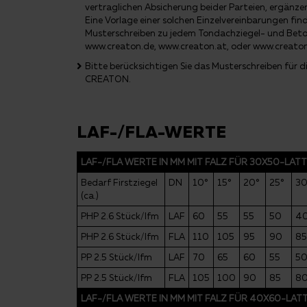
vertraglichen Absicherung beider Parteien, ergänze
Eine Vorlage einer solchen Einzelvereinbarungen fi
Musterschreiben zu jedem Tondachziegel- und Bet
www.creaton.de, www.creaton.at, oder www.creato
Bitte berücksichtigen Sie das Musterschreiben für
CREATON.
LAF-/FLA-WERTE
LAF-/FLA WERTE IN MM MIT FALZ FÜR 30X50-LAT
Bedarf Firstziegel
DN
10°
15°
20°
25°
30
(ca.)
PHP 2.6 Stück/lfm
LAF
60
55
55
50
4
PHP 2.6 Stück/lfm
FLA
110
105
95
90
85
PP 2.5 Stück/lfm
LAF
70
65
60
55
5
PP 2.5 Stück/lfm
FLA
105
100
90
85
8
LAF-/FLA WERTE IN MM MIT FALZ FÜR 40X60-LA