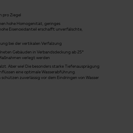
 pro Ziegel
chen hohe Homogenität, geringes
he Eisenoxidanteil erschafft unverfälschte,
ng bei der vertikalen Verfalzung
dneten Gebäuden in Verbandsdeckung ab 25°
 Maßnahmen verlegt werden
alzt. Aber wie! Die besonders starke Tiefenausprägung
inflüssen eine optimale Wasserabführung.
schützen zuverlässig vor dem Eindringen von Wasser