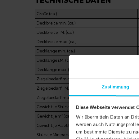
Größe (ca.)
Deckbreite min. (ca.)
Deckbreite i.M. (ca.)
Deckbreite max. (ca.)
Decklänge min. (ca.)
Decklänge i.M. (ca.)
Decklänge max. (ca.)
Ziegelbedarf min. (ca.)
Zustimmung
Ziegelbedarf i.M. (ca.)
Ziegelbedarf max. (ca.)
Gewicht je Stück (ca.)
Diese Webseite verwendet 
Gewicht je m² (ca.)
Wir übermitteln Daten an Dr
werden auch Nutzungsprofile 
Gewicht je Palette (ca.)
um bestimmte Dienste zu nac
Stück je Minipack