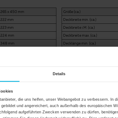
265 x 450 mm
Größe (ca.)
222 mm
Deckbreite min. (ca.)
223 mm
Deckbreite i.M. (ca.)
224 mm
Deckbreite max. (ca.)
348 mm
Decklänge min. (ca.)
366 mm
Decklänge i.M. (ca.)
384 mm
Decklänge max. (ca.)
11.8 Stück/m²
Ziegelbedarf min. (ca.)
Details
12.3 Stück/m²
Ziegelbedarf i.M. (ca.)
12.9 Stück/m²
Ziegelbedarf max. (ca.)
3.55 kg/Stück
Gewicht je Stück (ca.)
Cookies
44.4 kg/m²
Gewicht je m² (ca.)
ittanbieter, die uns helfen, unser Webangebot zu verbessern. 
gebildet und angereichert, auch außerhalb des europäischen Wi
877 kg
Gewicht je Palette (ca.)
hfolgend aufgeführten Zwecken verwenden zu dürfen, benötigen 
5 Stück
Stück je Minipack