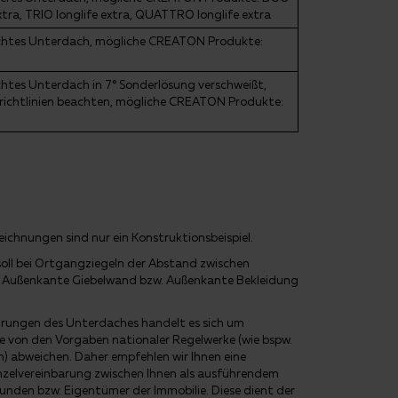
xtra, TRIO longlife extra, QUATTRO longlife extra
ichtes Unterdach, mögliche CREATON Produkte:
htes Unterdach in 7° Sonderlösung verschweißt,
erichtlinien beachten, mögliche CREATON Produkte:
eichnungen sind nur ein Konstruktionsbeispiel.
ll bei Ortgangziegeln der Abstand zwischen
 Außenkante Giebelwand bzw. Außenkante Bekleidung
rungen des Unterdaches handelt es sich um
 von den Vorgaben nationaler Regelwerke (wie bspw.
abweichen. Daher empfehlen wir Ihnen eine
nzelvereinbarung zwischen Ihnen als ausführendem
den bzw. Eigentümer der Immobilie. Diese dient der