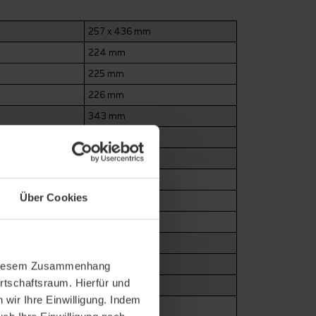
257 x 436 mm
224 mm
225 mm
226 mm
343 mm
348 mm
354 mm
12.4 Stück/m²
Über Cookies
12.7 Stück/m²
13.1 Stück/m²
4.2 kg/Stück
53.3 kg/m²
In diesem Zusammenhang
rtschaftsraum. Hierfür und
1033 kg
wir Ihre Einwilligung. Indem
4 Stück