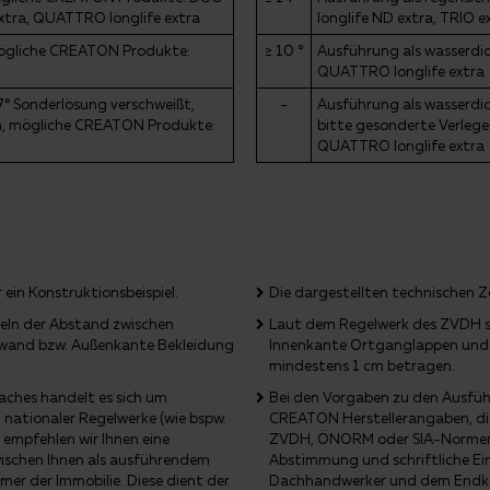
 extra, QUATTRO longlife extra
longlife ND extra, TRIO e
mögliche CREATON Produkte:
≥ 10 °
Ausführung als wasserd
QUATTRO longlife extra
7° Sonderlösung verschweißt,
-
Ausführung als wasserdic
en, mögliche CREATON Produkte:
bitte gesonderte Verleg
QUATTRO longlife extra
ein Konstruktionsbeispiel.
Die dargestellten technischen Z
eln der Abstand zwischen
Laut dem Regelwerk des ZVDH so
wand bzw. Außenkante Bekleidung
Innenkante Ortganglappen und
mindestens 1 cm betragen.
ches handelt es sich um
Bei den Vorgaben zu den Ausfüh
nationaler Regelwerke (wie bspw.
CREATON Herstellerangaben, die
mpfehlen wir Ihnen eine
ZVDH, ÖNORM oder SIA-Normen) 
wischen Ihnen als ausführendem
Abstimmung und schriftliche Ei
r der Immobilie. Diese dient der
Dachhandwerker und dem Endkun