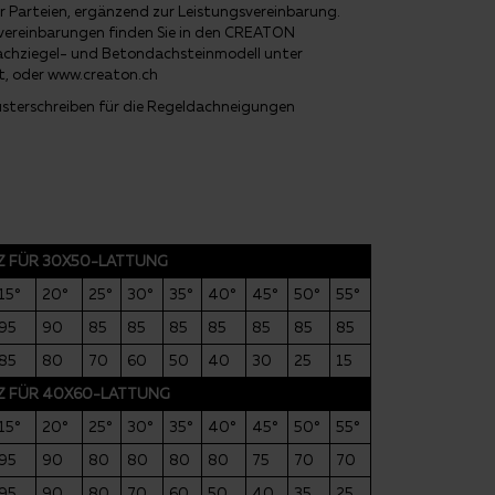
r Parteien, ergänzend zur Leistungsvereinbarung.
elvereinbarungen finden Sie in den CREATON
achziegel- und Betondachsteinmodell unter
t, oder www.creaton.ch
usterschreiben für die Regeldachneigungen
LZ FÜR 30X50-LATTUNG
15°
20°
25°
30°
35°
40°
45°
50°
55°
95
90
85
85
85
85
85
85
85
85
80
70
60
50
40
30
25
15
LZ FÜR 40X60-LATTUNG
15°
20°
25°
30°
35°
40°
45°
50°
55°
95
90
80
80
80
80
75
70
70
95
90
80
70
60
50
40
35
25