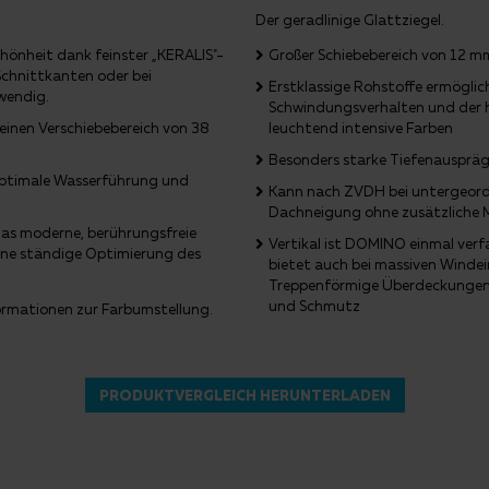
Der geradlinige Glattziegel.
önheit dank feinster „KERALIS"-
Großer Schiebebereich von 12 mm
Schnittkanten oder bei
Erstklassige Rohstoffe ermögli
wendig.
Schwindungsverhalten und der ho
 einen Verschiebebereich von 38
leuchtend intensive Farben
Besonders starke Tiefenausprägu
 optimale Wasserführung und
Kann nach ZVDH bei untergeor
Dachneigung ohne zusätzliche
das moderne, berührungsfreie
Vertikal ist DOMINO einmal verf
ine ständige Optimierung des
bietet auch bei massiven Winde
Treppenförmige Überdeckungen 
und Schmutz
ormationen zur Farbumstellung
.
PRODUKTVERGLEICH HERUNTERLADEN