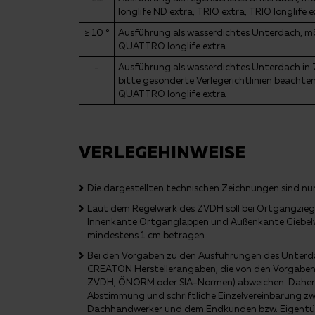
longlife ND extra, TRIO extra, TRIO longlife
≥ 10 °
Ausführung als wasserdichtes Unterdach, 
QUATTRO longlife extra
-
Ausführung als wasserdichtes Unterdach in 
bitte gesonderte Verlegerichtlinien beacht
QUATTRO longlife extra
VERLEGEHINWEISE
Die dargestellten technischen Zeichnungen sind nur 
Laut dem Regelwerk des ZVDH soll bei Ortgangzieg
Innenkante Ortganglappen und Außenkante Giebel
mindestens 1 cm betragen.
Bei den Vorgaben zu den Ausführungen des Unterda
CREATON Herstellerangaben, die von den Vorgaben 
ZVDH, ÖNORM oder SIA-Normen) abweichen. Daher e
Abstimmung und schriftliche Einzelvereinbarung z
Dachhandwerker und dem Endkunden bzw. Eigentüme