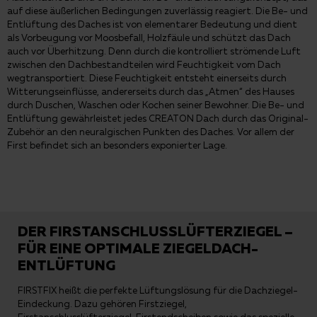
auf diese äußerlichen Bedingungen zuverlässig reagiert. Die Be- und
Entlüftung des Daches ist von elementarer Bedeutung und dient
als Vorbeugung vor Moosbefall, Holzfäule und schützt das Dach
auch vor Überhitzung. Denn durch die kontrolliert strömende Luft
zwischen den Dachbestandteilen wird Feuchtigkeit vom Dach
wegtransportiert. Diese Feuchtigkeit entsteht einerseits durch
Witterungseinflüsse, andererseits durch das „Atmen“ des Hauses
durch Duschen, Waschen oder Kochen seiner Bewohner. Die Be- und
Entlüftung gewährleistet jedes CREATON Dach durch das Original-
Zubehör an den neuralgischen Punkten des Daches. Vor allem der
First befindet sich an besonders exponierter Lage.
DER FIRSTANSCHLUSSLÜFTERZIEGEL –
FÜR EINE OPTIMALE ZIEGELDACH-
ENTLÜFTUNG
FIRSTFIX heißt die perfekte Lüftungslösung für die Dachziegel-
Eindeckung. Dazu gehören Firstziegel,