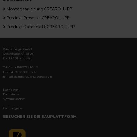
Montageanleitung CREAROLL-PP
Produkt Prospekt CREAROLL-PP
Produkt Datenblatt CREAROLL-PP
Wienerberger GmbH
Oldenburger Allee 26
D - 30659 Hannover
Telefon: +49 82 72 / 86 - 0
Fax: +49 82 72 / 86 - 500
E-mail:
de.info@wienerberger.com
Dachziegel
Dachsteine
Systemzubehör
Dachratgeber
BESUCHEN SIE DIE BAUPLATTFORM