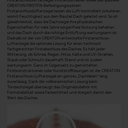
Firstanschlusslüfterziegel, Firstendscheiben sowie das spezielle
CREATON FIRSTFIX-Befestigungssystem.
Firstanschlusslüfterziegel lassen die Luft kontrolliert zirkulieren,
womit Feuchtigkeit aus dem Bauteil Dach geleitet wird. So ist
gewährleistet, dass die Dachziegel ihre physikalischen
Eigenschaften für viele Jahre sorgenfreie Nutzung behalten
und das Dach durch die richtige Entlüftung wartungsarm ist.
Deshalb ist der von CREATON entwickelte Firstanschluss-
Lüfterziegel die optimale Lösung für einen technisch
fachgerechten Firstabschluss des Daches. Es hält jeder
Witterung, ob Schnee, Regen, Hitze, Kälte und UV-Strahlen,
Staub oder Schmutz dauerhaft Stand und ist zudem
wartungsarm. Ganz im Gegensatz zu gemörtelten
Firstkonstruktionen oder Kunststofflösungen ist der CREATON
Firstanschluss-Lüfterziegel ein ganzes „Dachleben“ lang
zuverlässig. Dank der vollkeramischen Lösung beim
Tondachziegel überzeugt das Originalzubehör mit
Formstabilität sowie Farbechtheit und steigert damit den
Wert des Daches.