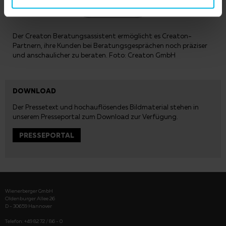
Der Creaton Beratungsassistent ermöglicht es Creaton-
Partnern, ihre Kunden bei Beratungsgesprächen noch präziser
und anschaulicher zu beraten. Foto: Creaton GmbH
DOWNLOAD
Der Pressetext und hochauflösendes Bildmaterial stehen in
unserem
Presseportal
zum Download zur Verfügung.
PRESSEPORTAL
Wienerberger GmbH
Oldenburger Allee 26
D - 30659 Hannover
Telefon: +49 82 72 / 86 - 0