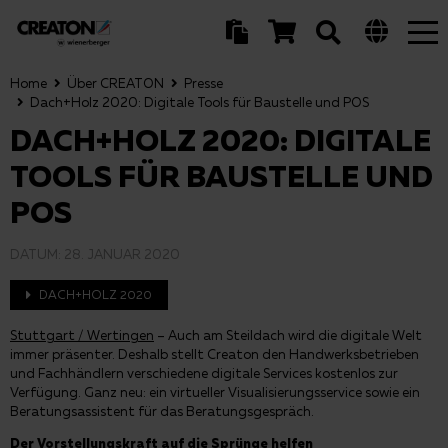
Tog
nav
Home
Über CREATON
Presse
Dach+Holz 2020: Digitale Tools für Baustelle und POS
DACH+HOLZ 2020: DIGITALE
TOOLS FÜR BAUSTELLE UND
POS
DATUM:
28. JANUAR 2020
DACH+HOLZ 2020
Stuttgart / Wertingen
– Auch am Steildach wird die digitale Welt
immer präsenter. Deshalb stellt Creaton den Handwerksbetrieben
und Fachhändlern verschiedene digitale Services kostenlos zur
Verfügung. Ganz neu: ein virtueller Visualisierungsservice sowie ein
Beratungsassistent für das Beratungsgespräch.
Der Vorstellungskraft auf die Sprünge helfen