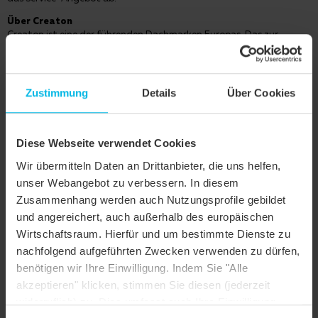
Über Creaton
Creaton ist eine der führenden Dachmarken Europas. Das zur
belgischen Etex-Gruppe gehörende Unternehmen verfügt über ein
umfassendes Sortiment für das Steildach und produziert und
vertreibt in ganz Zentral- und Osteuropa Tondachziegel,
Betondachsteine und Systemzubehör. Das Unternehmen kann auf
Zustimmung
Details
Über Cookies
eine lange, erfolgreiche Firmengeschichte zurückblicken. In
Wertingen bei Augsburg, dem Gründungsstandort des
Traditionsunternehmens, werden bereits seit über 130 Jahren
hochwertige Produkte für das Steildach hergestellt.
Diese Webseite verwendet Cookies
Wir übermitteln Daten an Drittanbieter, die uns helfen,
unser Webangebot zu verbessern. In diesem
Zusammenhang werden auch Nutzungsprofile gebildet
und angereichert, auch außerhalb des europäischen
Wirtschaftsraum. Hierfür und um bestimmte Dienste zu
nachfolgend aufgeführten Zwecken verwenden zu dürfen,
benötigen wir Ihre Einwilligung. Indem Sie "Alle
akzeptieren" klicken, stimmen Sie diesen (jederzeit
widerruflich) zu. Dies umfasst auch Ihre Einwilligung