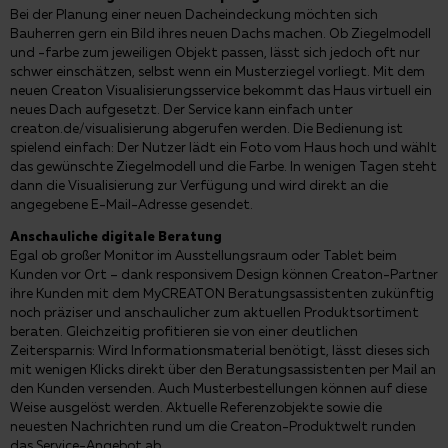
Bei der Planung einer neuen Dacheindeckung möchten sich
Bauherren gern ein Bild ihres neuen Dachs machen. Ob Ziegelmodell
und -farbe zum jeweiligen Objekt passen, lässt sich jedoch oft nur
schwer einschätzen, selbst wenn ein Musterziegel vorliegt. Mit dem
neuen Creaton Visualisierungsservice bekommt das Haus virtuell ein
neues Dach aufgesetzt. Der Service kann einfach unter
creaton.de/visualisierung abgerufen werden. Die Bedienung ist
spielend einfach: Der Nutzer lädt ein Foto vom Haus hoch und wählt
das gewünschte Ziegelmodell und die Farbe. In wenigen Tagen steht
dann die Visualisierung zur Verfügung und wird direkt an die
angegebene E-Mail-Adresse gesendet.
Anschauliche digitale Beratung
Egal ob großer Monitor im Ausstellungsraum oder Tablet beim
Kunden vor Ort – dank responsivem Design können Creaton-Partner
ihre Kunden mit dem MyCREATON Beratungsassistenten zukünftig
noch präziser und anschaulicher zum aktuellen Produktsortiment
beraten. Gleichzeitig profitieren sie von einer deutlichen
Zeitersparnis: Wird Informationsmaterial benötigt, lässt dieses sich
mit wenigen Klicks direkt über den Beratungsassistenten per Mail an
den Kunden versenden. Auch Musterbestellungen können auf diese
Weise ausgelöst werden. Aktuelle Referenzobjekte sowie die
neuesten Nachrichten rund um die Creaton-Produktwelt runden
das Service-Angebot ab.