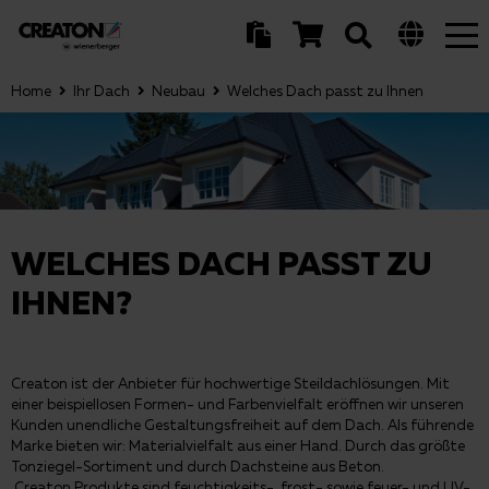
Tog
nav
Home
Ihr Dach
Neubau
Welches Dach passt zu Ihnen
WELCHES DACH PASST ZU
IHNEN?
Creaton ist der Anbieter für hochwertige Steildachlösungen. Mit
einer beispiellosen Formen- und Farbenvielfalt eröffnen wir unseren
Kunden unendliche Gestaltungsfreiheit auf dem Dach. Als führende
Marke bieten wir: Materialvielfalt aus einer Hand. Durch das größte
Tonziegel-Sortiment und durch Dachsteine aus Beton.
Creaton Produkte sind feuchtigkeits-, frost- sowie feuer- und UV-