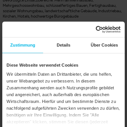
Bevorzugte Einsatzbereiche: Mehrfamilienhausbau,
Mehrgeschosswohnbau, schlüsselfertiges Bauen, Fertighausbau,
sozialer Wohnungsbau, landwirtschaftliche Gebäude, Industriebau,
Kirchen, Hotels, hochwertige Bürogebäude
BETONDACHSTEINE ENTDECKEN
Zustimmung
Details
Über Cookies
2. WELCHE DACHFORM GEFÄLLT IHNEN?
Diese Webseite verwendet Cookies
Dachformen sind vielfältig - jede Form hat ihre besonderen
Wir übermitteln Daten an Drittanbieter, die uns helfen,
Eigenschaften.
Hier
alle Steildachformen entdecken.
unser Webangebot zu verbessern. In diesem
Zusammenhang werden auch Nutzungsprofile gebildet
und angereichert, auch außerhalb des europäischen
Wirtschaftsraum. Hierfür und um bestimmte Dienste zu
nachfolgend aufgeführten Zwecken verwenden zu dürfen,
benötigen wir Ihre Einwilligung. Indem Sie "Alle
akzeptieren" klicken, stimmen Sie diesen (jederzeit