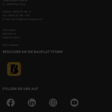
Oldenburger Allee 26
D - 30659 Hannover
Telefon: +49 82 72 / 86 - 0
Fax: +49 82 72 / 86 - 500
E-mail:
de.info@wienerberger.com
Dachziegel
Dachsteine
Systemzubehör
Dachratgeber
BESUCHEN SIE DIE BAUPLATTFORM
FOLGEN SIE UNS AUF
telefonisch unter +49 8272 86 499