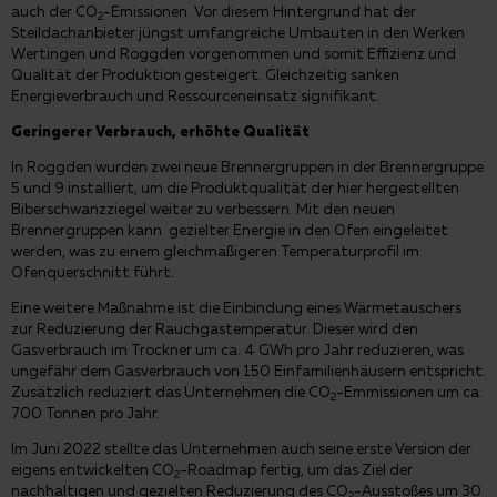
auch der CO
-Emissionen. Vor diesem Hintergrund hat der
2
Steildachanbieter jüngst umfangreiche Umbauten in den Werken
Wertingen und Roggden vorgenommen und somit Effizienz und
Qualität der Produktion gesteigert. Gleichzeitig sanken
Energieverbrauch und Ressourceneinsatz signifikant.
Geringerer Verbrauch, erhöhte Qualität
In Roggden wurden zwei neue Brennergruppen in der Brennergruppe
5 und 9 installiert, um die Produktqualität der hier hergestellten
Biberschwanzziegel weiter zu verbessern. Mit den neuen
Brennergruppen kann gezielter Energie in den Ofen eingeleitet
werden, was zu einem gleichmäßigeren Temperaturprofil im
Ofenquerschnitt führt.
Eine weitere Maßnahme ist die Einbindung eines Wärmetauschers
zur Reduzierung der Rauchgastemperatur. Dieser wird den
Gasverbrauch im Trockner um ca. 4 GWh pro Jahr reduzieren, was
ungefähr dem Gasverbrauch von 150 Einfamilienhäusern entspricht.
Zusätzlich reduziert das Unternehmen die CO
-Emmissionen um ca.
2
700 Tonnen pro Jahr.
Im Juni 2022 stellte das Unternehmen auch seine erste Version der
eigens entwickelten CO
-Roadmap fertig, um das Ziel der
2
nachhaltigen und gezielten Reduzierung des CO
-Ausstoßes um 30
2