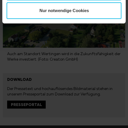
Nur notwendige Cookies
Auch am Standort Wertingen wird in die Zukunftsfähigkeit der
Werke investiert. (Foto: Creaton GmbH)
DOWNLOAD
Der Pressetext und hochauflösendes Bildmaterial stehen in
unserem
Presseportal
zum Download zur Verfügung.
PRESSEPORTAL