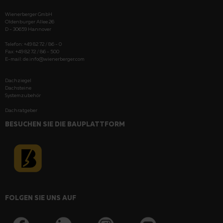
Wienerberger GmbH
Oldenburger Allee 26
D - 30659 Hannover
Telefon: +49 82 72 / 86 - 0
Fax: +49 82 72 / 86 - 500
E-mail:
de.info@wienerberger.com
Dachziegel
Dachsteine
Systemzubehör
Dachratgeber
BESUCHEN SIE DIE BAUPLATTFORM
FOLGEN SIE UNS AUF