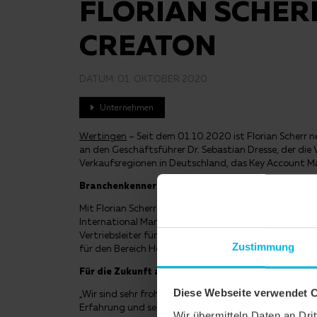
FLORIAN SCHERR
CREATON
DATUM:
01. OKTOBER 2020
Unternehmen
Wertingen
– Seit dem 01.10.2020 ist Florian Scherr 
an den Geschäftsführer Dr. Sebastian Dresse, der die V
Verkaufsregionen in Deutschland, das Key Account M
Branchenkenner verpflichtet
Mit Florian Scherr übernimmt ein langjähriger Branche
International Management an der Technischen Hochsc
Vertriebsleiter für das Baustellen-Projekt-Management
Zustimmung
für den Bereich Hochbau Deutschland beim Dämmstoff
Für die Zukunft aufgestellt
Diese Webseite verwendet 
„Wir sind sehr froh, dass wir mit Florian Scherr eine
Erfahrung und seinem Branchenwissen sehe ich den Ver
Wir übermitteln Daten an Dr