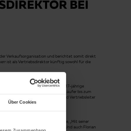
SDIREKTOR BEI
 der Verkaufsorganisation und berichtet somit direkt
r ist als Vertriebsdirektor künftig sowohl für die
Industrieelektroniker studierte der 37-jährige
h durchlief er vom Außendienstverkäufer bis zum
ete Florian Scherr als Prokurist und Vertriebsleiter
Über Cookies
Geschäftsführer Dr. Sebastian Dresse, „Mit seiner
e Zusammenarbeit mit Herrn Scherr.“ Und auch Florian
In diesem Zusammenhang