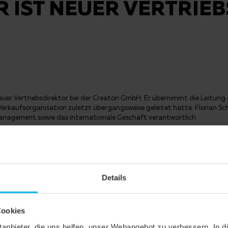
 IST NEUER VERTRIEB
neuer Vertriebsdirektor bei der Creaton GmbH. Er übernimmt die Leitung
erkaufsorganisation zuletzt übergangsweise geleitet hatte. Florian Scher
anagement sowie das internationale Geschäft verantwortlich.
nkenner den Posten des Vertriebsdirektors. Nach seiner Ausbildung zum 
hule in Deggendorf. Beim Befestigungs- und Montagespezialisten Würt
 alle wichtigen Karriere-Stationen. Vor seinem Wechsel zu Creaton zeichn
Details
hersteller KNAUF Insulation verantwortlich.
Cookies
n ausgewiesenen Experten für Creaton gewinnen konnten“, erklärt Creaton-
trieb für die Zukunft optimal aufgestellt. Ich freue mich auf eine gut
ittanbieter, die uns helfen, unser Webangebot zu verbessern. 