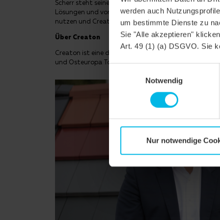
Scherr steht seiner neuen Aufgabe sehr positiv gege
werden auch Nutzungsprofile 
Lösungen und vor allem einer starken Vertriebsmanns
nutzen und Creaton weiterhin auf Erfolgskurs zu halt
um bestimmte Dienste zu nac
Sie "Alle akzeptieren" klicke
Über Creaton
Art. 49 (1) (a) DSGVO. Sie k
Creaton ist eine der führenden Dachmarken Europas. 
und Osteuropa Tondachziegel, Betondachsteine und
Einwilligungsauswahl
Notwendig
Nur notwendige Cook