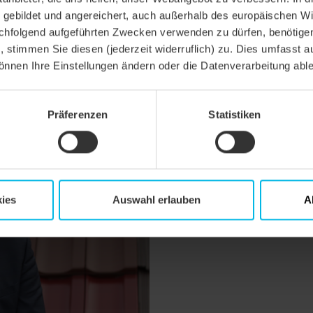
nüber: „Das Steildach steht vor Herausforderungen – mit hoch qualitati
gebildet und angereichert, auch außerhalb des europäischen Wi
chaft werden wir diesen begegnen. Ich bin sehr motiviert, gemeinsam 
en.“
hfolgend aufgeführten Zwecken verwenden zu dürfen, benötigen 
n, stimmen Sie diesen (jederzeit widerruflich) zu. Dies umfasst a
önnen Ihre Einstellungen ändern oder die Datenverarbeitung abl
Das Unternehmen verfügt über ein umfassendes Sortiment für das Steil
 Systemzubehör.
Präferenzen
Statistiken
ies
Auswahl erlauben
A