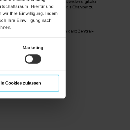
ven und innovativen Produkten, ergänzenden digitalen
rtschaftsraum. Hierfür und
mit meinem Team und unseren Kunden die Chancen zu
wir Ihre Einwilligung. Indem
uch Ihre Einwilligung nach
ehnen.
dach und produziert und vertreibt in ganz Zentral-
Marketing
lle Cookies zulassen