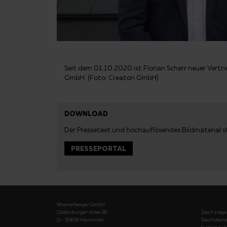
Seit dem 01.10.2020 ist Florian Scherr neuer Vertri
GmbH. (Foto: Creaton GmbH)
DOWNLOAD
Der Pressetext und hochauflösendes Bildmaterial 
PRESSEPORTAL
Wienerberger GmbH
Oldenburger Allee 26
Dachziege
D - 30659 Hannover
Dachstein