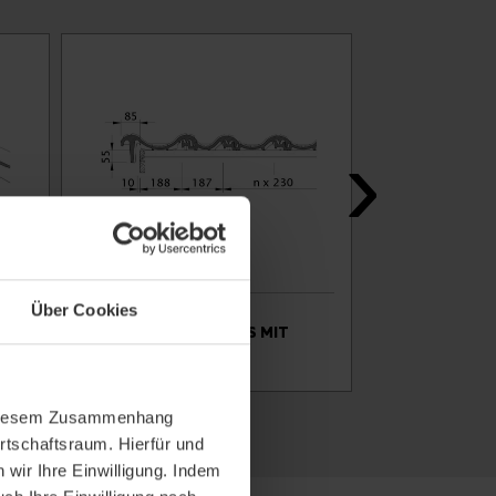
Über Cookies
ZEICHNUNG SINFONE
ZEICHNUNG SI
ORTGANGZIEGEL LINKS MIT
ORTGANGZIEGE
ORTGANGBRETT OBL
ORTGANGBRET
In diesem Zusammenhang
rtschaftsraum. Hierfür und
wir Ihre Einwilligung. Indem