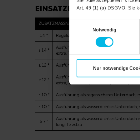
Sie "Alle akzeptieren" klicke
EINSATZBEREICHE
Art. 49 (1) (a) DSGVO. Sie k
Einwilligungsauswahl
ZUSATZMASSNAHMEN NACH CREATON HERSTELL
Notwendig
14 °
Regeldachneigung CREATON DE in Kombin
Ausführung einer Unterspannung/Unterdec
≥ 14 °
extra, TRIO extra, TRIO longlife extra, QU
≥ 12 °
Ausführung einer Unterspannung/Unterdec
Nur notwendige Cook
Ausführung einer Unterspannung/Unterdec
≥ 12 °
extra, TRIO extra, TRIO longlife extra, QU
≥ 10 °
Ausführung als regensicheres Unterdach, m
≥ 10 °
Ausführung als wasserdichtes Unterdach,
Ausführung als wasserdichtes Unterdach i
≥ 7 °
longlife extra