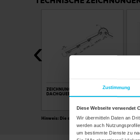
TECHNISCHE ZEICHNUNGE
Zustimmung
ONE
ZEICHNUNG SINFONE
ZEI
 OBEN MIT
DACHQUERSCHNITT DQF
GES
Diese Webseite verwendet 
Wir übermitteln Daten an Dr
Hinweis: Die dargestellten technischen Zeichnu
werden auch Nutzungsprofile 
um bestimmte Dienste zu nac