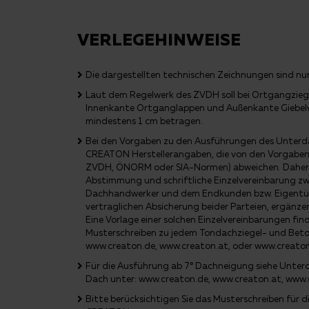
VERLEGEHINWEISE
Die dargestellten technischen Zeichnungen sind nur 
Laut dem Regelwerk des ZVDH soll bei Ortgangzieg
Innenkante Ortganglappen und Außenkante Giebel
mindestens 1 cm betragen.
Bei den Vorgaben zu den Ausführungen des Unterda
CREATON Herstellerangaben, die von den Vorgaben 
ZVDH, ÖNORM oder SIA-Normen) abweichen. Daher e
Abstimmung und schriftliche Einzelvereinbarung z
Dachhandwerker und dem Endkunden bzw. Eigentüme
vertraglichen Absicherung beider Parteien, ergänze
Eine Vorlage einer solchen Einzelvereinbarungen fi
Musterschreiben zu jedem Tondachziegel- und Bet
www.creaton.de, www.creaton.at, oder www.creato
Für die Ausführung ab 7° Dachneigung siehe Unte
Dach unter: www.creaton.de, www.creaton.at, www.
Bitte berücksichtigen Sie das Musterschreiben für