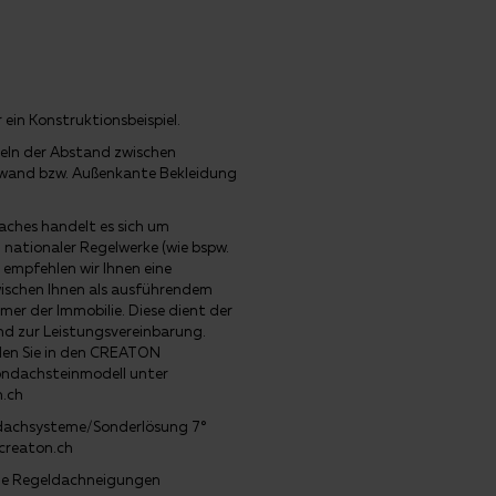
ein Konstruktionsbeispiel.
eln der Abstand zwischen
wand bzw. Außenkante Bekleidung
ches handelt es sich um
nationaler Regelwerke (wie bspw.
mpfehlen wir Ihnen eine
wischen Ihnen als ausführendem
r der Immobilie. Diese dient der
nd zur Leistungsvereinbarung.
nden Sie in den CREATON
ondachsteinmodell unter
n.ch
rdachsysteme/Sonderlösung 7°
creaton.ch
 die Regeldachneigungen