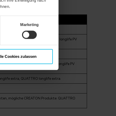
uch Ihre Einwilligung nach
ehnen.
Marketing
xtra, DUO longlife ND extra, DUO longlife PV
longlife ND extra
lle Cookies zulassen
tra, DUO longlife ND extra, DUO longlife PV
nglife extra, QUATTRO longlife extra
beachten, mögliche CREATON Produkte: QUATTRO