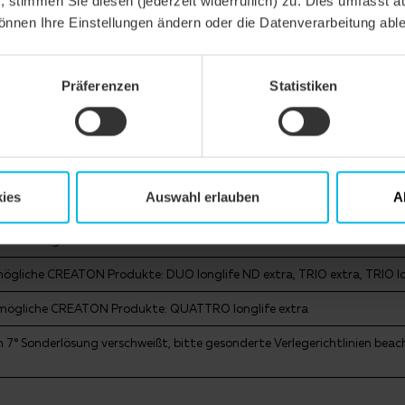
n, stimmen Sie diesen (jederzeit widerruflich) zu. Dies umfasst a
önnen Ihre Einstellungen ändern oder die Datenverarbeitung abl
ERANGABE
Präferenzen
Statistiken
ation mit Zusatzmaßnahmen nach Herstellerangaben
kung verklebt ohne Nageldichtung, mögliche CREATON Produkte: DUO e
ATTRO longlife extra
kung verklebt ohne Nageldichtung, mögliche CREATON Produkte: DUO 
ies
Auswahl erlauben
A
kung verklebt mit Nageldichtung, mögliche CREATON Produkte: DUO ex
ATTRO longlife extra
ögliche CREATON Produkte: DUO longlife ND extra, TRIO extra, TRIO lo
 mögliche CREATON Produkte: QUATTRO longlife extra
n 7° Sonderlösung verschweißt, bitte gesonderte Verlegerichtlinien 