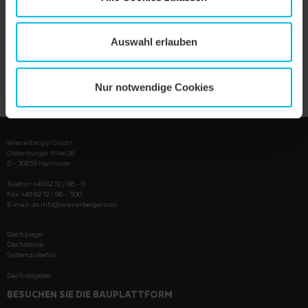
Auswahl erlauben
PRODUKT ANZEIGEN
Nur notwendige Cookies
Wienerberger GmbH
Oldenburger Allee 26
D - 30659 Hannover
Telefon: +49 82 72 / 86 - 0
Fax: +49 82 72 / 86 - 500
E-mail:
de.info@wienerberger.com
Dachziegel
Dachsteine
Systemzubehör
Dachratgeber
BESUCHEN SIE DIE BAUPLATTFORM