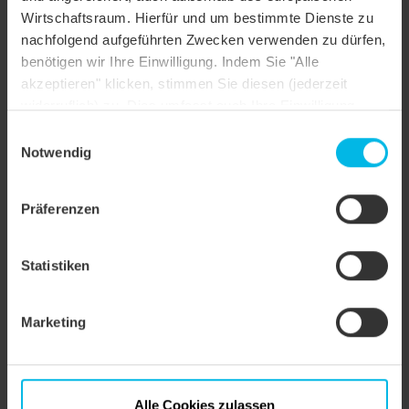
Wirtschaftsraum. Hierfür und um bestimmte Dienste zu
Dachform
Sonderform
nachfolgend aufgeführten Zwecken verwenden zu dürfen,
benötigen wir Ihre Einwilligung. Indem Sie "Alle
Farbe
rot glasiert
akzeptieren" klicken, stimmen Sie diesen (jederzeit
widerruflich) zu. Dies umfasst auch Ihre Einwilligung
Oberfläche
FINESSE
nach Art. 49 (1) (a) DSGVO. Sie können Ihre
Einwilligungsauswahl
Objektstil
Sonstiges
Einstellungen ändern oder die Datenverarbeitung
Notwendig
ablehnen.
Präferenzen
Statistiken
Marketing
Alle Cookies zulassen