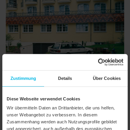
Zustimmung
Details
Über Cookies
DETAILS
MODELL
KLASSIK RUNDSCHNITT
Diese Webseite verwendet Cookies
Produktfamilie
Biberschwanzziegel KLASSIK
Wir übermitteln Daten an Drittanbieter, die uns helfen,
unser Webangebot zu verbessern. In diesem
Produktgruppe
Dachziegel
Zusammenhang werden auch Nutzungsprofile gebildet
und angereichert, auch außerhalb des europäischen
Objektart
Öffentliches Gebäude