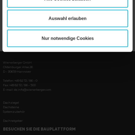
Auswahl erlauben
PRODUKT ANZEIGEN
Nur notwendige Cookies
Wienerberger GmbH
Oldenburger Allee 26
D - 30659 Hannover
Telefon: +49 82 72 / 86 - 0
Fax: +49 82 72 / 86 - 500
E-mail:
de.info@wienerberger.com
Dachziegel
Dachsteine
Systemzubehör
Dachratgeber
BESUCHEN SIE DIE BAUPLATTFORM