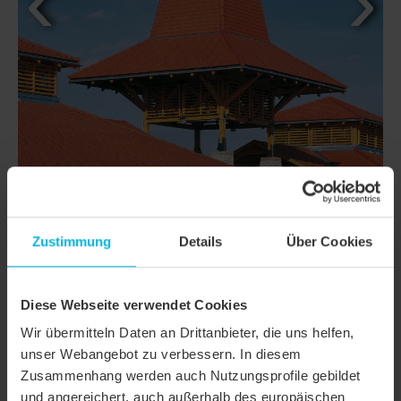
Zustimmung
Details
Über Cookies
DETAILS
MODELL
KLASSIK RUNDSCHNITT
Diese Webseite verwendet Cookies
Produktfamilie
Biberschwanzziegel KLASSIK
Wir übermitteln Daten an Drittanbieter, die uns helfen,
unser Webangebot zu verbessern. In diesem
Produktgruppe
Dachziegel
Zusammenhang werden auch Nutzungsprofile gebildet
und angereichert, auch außerhalb des europäischen
Objektart
Öffentliches Gebäude