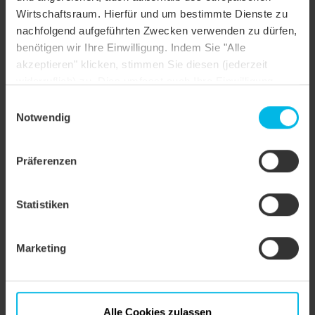
Wirtschaftsraum. Hierfür und um bestimmte Dienste zu
Dachform
Sonderform
nachfolgend aufgeführten Zwecken verwenden zu dürfen,
benötigen wir Ihre Einwilligung. Indem Sie "Alle
Farbe
naturrot
akzeptieren" klicken, stimmen Sie diesen (jederzeit
widerruflich) zu. Dies umfasst auch Ihre Einwilligung
Oberfläche
naturrot
nach Art. 49 (1) (a) DSGVO. Sie können Ihre
Einwilligungsauswahl
Objektstil
Architektonisch modern
Einstellungen ändern oder die Datenverarbeitung
Notwendig
ablehnen.
Präferenzen
Statistiken
Marketing
Alle Cookies zulassen