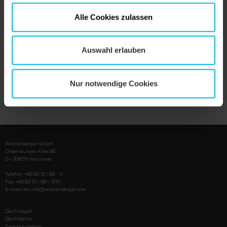
Alle Cookies zulassen
Auswahl erlauben
Nur notwendige Cookies
PRODUKT ANZEIGEN
Wienerberger GmbH
Oldenburger Allee 26
D - 30659 Hannover
Telefon: +49 82 72 / 86 - 0
Fax: +49 82 72 / 86 - 500
E-mail:
de.info@wienerberger.com
Dachziegel
Dachsteine
Systemzubehör