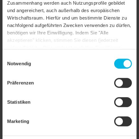
Zusammenhang werden auch Nutzungsprofile gebildet
und angereichert, auch außerhalb des europäischen
Objektart
Mehrfamilienhaus
Wirtschaftsraum. Hierfür und um bestimmte Dienste zu
Dachform
Sonderform
nachfolgend aufgeführten Zwecken verwenden zu dürfen,
benötigen wir Ihre Einwilligung. Indem Sie "Alle
Farbe
kupferrot engobiert
akzeptieren" klicken, stimmen Sie diesen (jederzeit
widerruflich) zu. Dies umfasst auch Ihre Einwilligung
Oberfläche
NUANCE
nach Art. 49 (1) (a) DSGVO. Sie können Ihre
Einwilligungsauswahl
Objektstil
Altbau saniert
Einstellungen ändern oder die Datenverarbeitung
Notwendig
ablehnen.
Anwendungsart
Gaube, Gaube
Präferenzen
Statistiken
Marketing