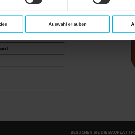
el KLASSIK
ies
Auswahl erlauben
A
biert
BESUCHEN SIE DIE BAUPLATT