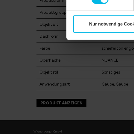
Produktfamilie
Biberschwanzzieg
Produktgruppe
Dachziegel
Nur notwendige Cook
Objektart
Einfamilienhaus
Dachform
Walmdach
Farbe
schieferton engo
Oberfläche
NUANCE
Objektstil
Sonstiges
Anwendungsart
Gaube, Gaube
PRODUKT ANZEIGEN
Wienerberger GmbH