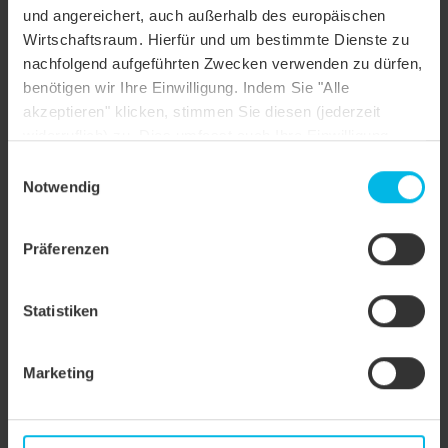
und angereichert, auch außerhalb des europäischen
Dachform
Sonderform
Wirtschaftsraum. Hierfür und um bestimmte Dienste zu
nachfolgend aufgeführten Zwecken verwenden zu dürfen,
Farbe
rot glasiert
benötigen wir Ihre Einwilligung. Indem Sie "Alle
akzeptieren" klicken, stimmen Sie diesen (jederzeit
Oberfläche
FINESSE
widerruflich) zu. Dies umfasst auch Ihre Einwilligung
Objektstil
Sonstiges
nach Art. 49 (1) (a) DSGVO. Sie können Ihre
Einwilligungsauswahl
Einstellungen ändern oder die Datenverarbeitung
Notwendig
Anwendungsart
Schneefanggitter, Schneefanggitter
ablehnen.
Präferenzen
Statistiken
Marketing