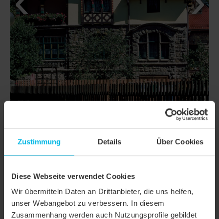
DETAILS
Zustimmung
Details
Über Cookies
MODELL
KLASSIK RUNDSCHNITT
Diese Webseite verwendet Cookies
Produktfamilie
Biberschwanzziegel KLASSIK
Wir übermitteln Daten an Drittanbieter, die uns helfen,
Produktgruppe
Dachziegel
unser Webangebot zu verbessern. In diesem
Zusammenhang werden auch Nutzungsprofile gebildet
Objektart
Einfamilienhaus