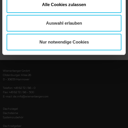
Alle Cookies zulassen
Auswahl erlauben
Nur notwendige Cookies
PRODUKT ANZEIGEN
Wienerberger GmbH
Oldenburger Allee 26
D - 30659 Hannover
Telefon: +49 82 72 / 86 - 0
Fax: +49 82 72 / 86 - 500
E-mail:
de.info@wienerberger.com
Dachziegel
Dachsteine
Systemzubehör
Dachratgeber