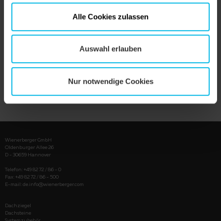
Alle Cookies zulassen
Auswahl erlauben
Nur notwendige Cookies
PRODUKT ANZEIGEN
Wienerberger GmbH
Oldenburger Allee 26
D - 30659 Hannover
Telefon: +49 82 72 / 86 - 0
Fax: +49 82 72 / 86 - 500
E-mail:
de.info@wienerberger.com
Dachziegel
Dachsteine
Systemzubehör