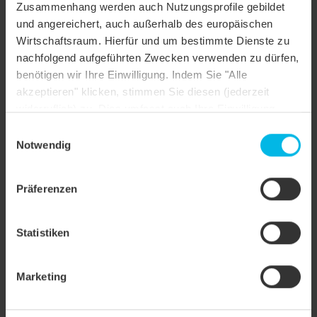
Zusammenhang werden auch Nutzungsprofile gebildet
und angereichert, auch außerhalb des europäischen
Objektart
Einfamilienhaus
Wirtschaftsraum. Hierfür und um bestimmte Dienste zu
Dachform
Satteldach
nachfolgend aufgeführten Zwecken verwenden zu dürfen,
benötigen wir Ihre Einwilligung. Indem Sie "Alle
Farbe
schieferton engobiert
akzeptieren" klicken, stimmen Sie diesen (jederzeit
widerruflich) zu. Dies umfasst auch Ihre Einwilligung
Oberfläche
NUANCE
nach Art. 49 (1) (a) DSGVO. Sie können Ihre
Einwilligungsauswahl
Objektstil
Alpenländisch
Einstellungen ändern oder die Datenverarbeitung
Notwendig
ablehnen.
Anwendungsart
Schneefangsysteme, Schneefangsysteme
Präferenzen
Statistiken
Marketing