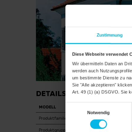
Zustimmung
Diese Webseite verwendet 
Wir übermitteln Daten an Dr
werden auch Nutzungsprofile 
um bestimmte Dienste zu nac
Sie "Alle akzeptieren" klicke
DETAILS
Art. 49 (1) (a) DSGVO. Sie k
Einwilligungsauswahl
MODELL
AMBIENTE SEGME
Notwendig
Produktfamilie
Biberschwanzziege
Produktgruppe
Dachziegel