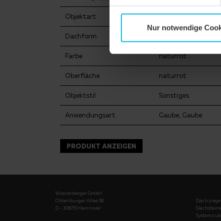
Objektart
Öffentliches Gebäu
Nur notwendige Cook
Dachform
Walmdach
Farbe
naturrot
Oberfläche
naturrot
Objektstil
Sonstiges
Anwendungsart
Gaube, Gaube
PRODUKT ANZEIGEN
Wienerberger GmbH
Oldenburger Allee 26
Dachziege
D - 30659 Hannover
Dachstein
Systemzub