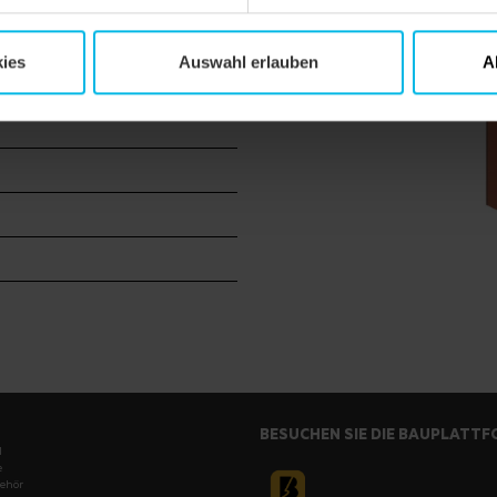
de
ies
Auswahl erlauben
A
BESUCHEN SIE DIE BAUPLATT
l
e
ehör