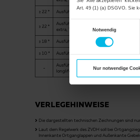
Sie "Alle akzeptieren" klicke
Art. 49 (1) (a) DSGVO. Sie k
≥ 22 °
Ausführung einer Unterspannung/Unterde
Einwilligungsauswahl
Ausführung einer Unterspannung/Unterdec
≥ 22 °
extra, TRIO extra, TRIO longlife extra, QU
Notwendig
≥ 18 °
Ausführung als regensicheres Unterdach, 
≥ 10 °
Ausführung als wasserdichtes Unterdach,
Ausführung als wasserdichtes Unterdach i
-
Nur notwendige Cook
longlife extra
VERLEGEHINWEISE
Die dargestellten technischen Zeichnungen sind nur 
Laut dem Regelwerk des ZVDH soll bei Ortgangzieg
Innenkante Ortganglappen und Außenkante Giebel