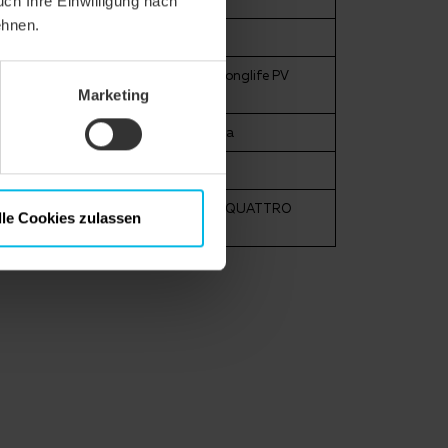
uch Ihre Einwilligung nach
ehnen.
 longlife ND extra
tra, DUO longlife ND extra, DUO longlife PV
Marketing
nglife extra, QUATTRO longlife extra
beachten, mögliche CREATON Produkte: QUATTRO
lle Cookies zulassen