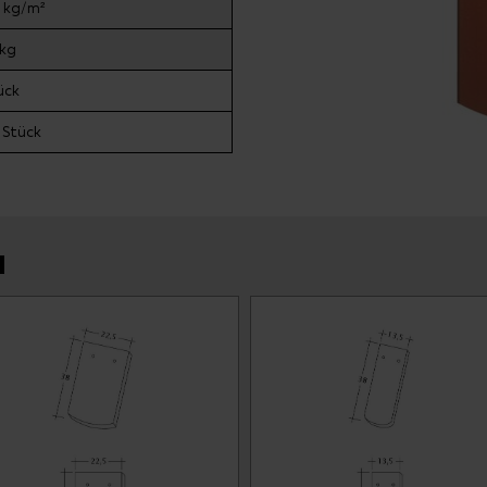
 kg/m²
kg
ück
Stück
N