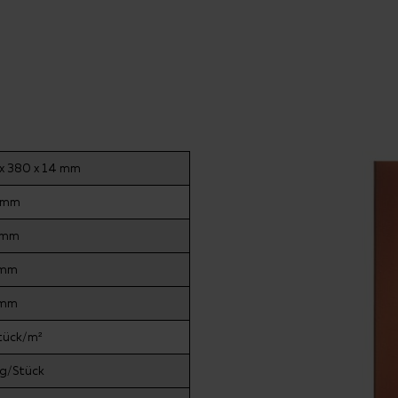
x 380 x 14 mm
 mm
 mm
 mm
 mm
tück/m²
kg/Stück