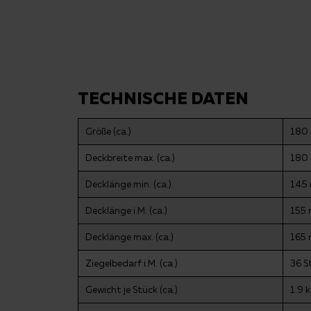
TECHNISCHE DATEN
Größe (ca.)
180 
Deckbreite max. (ca.)
180
Decklänge min. (ca.)
145
Decklänge i.M. (ca.)
155
Decklänge max. (ca.)
165
Ziegelbedarf i.M. (ca.)
36 S
Gewicht je Stück (ca.)
1.9 