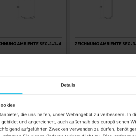
CHNUNG AMBIENTE SEG-1-1-4
ZEICHNUNG AMBIENTE SEG-3
ngen sind nur Konstruktionsbeispiele.
Details
Cookies
ERANGABE
ittanbieter, die uns helfen, unser Webangebot zu verbessern. 
ation mit Zusatzmaßnahmen nach Herstellerangaben
gebildet und angereichert, auch außerhalb des europäischen Wi
hfolgend aufgeführten Zwecken verwenden zu dürfen, benötigen 
kung verklebt ohne Nageldichtung, mögliche CREATON Produkte: DUO e
ATTRO longlife extra