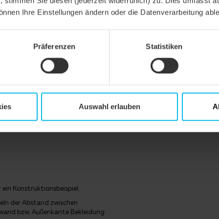
n, stimmen Sie diesen (jederzeit widerruflich) zu. Dies umfasst a
önnen Ihre Einstellungen ändern oder die Datenverarbeitung abl
ckung verklebt ohne Nageldichtung, mögliche CREATON Produkte: DUO
kung verklebt mit Nageldichtung, mögliche CREATON Produkte: DUO ex
ATTRO longlife extra
Präferenzen
Statistiken
mögliche CREATON Produkte: DUO longlife ND extra, TRIO extra, TRIO lo
 mögliche CREATON Produkte: QUATTRO longlife extra
n 7° Sonderlösung verschweißt, bitte gesonderte Verlegerichtlinien 
ies
Auswahl erlauben
A
ein Konstruktionsbeispiel.
eln der Abstand zwischen
wand bzw. Außenkante Bekleidung