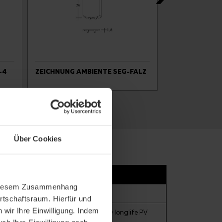
-4
ZEICHNUNG AMBIENTE SEG-FALZ
ZEICHNUNG AM
FIRSTANSCHL
Über Cookies
In diesem Zusammenhang
rtschaftsraum. Hierfür und
wir Ihre Einwilligung. Indem
xtra, DUO longlife ND extra, DUO longlife PV