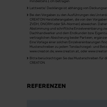
mindestens 1 cm betragen.
Lattweite/ Decklänge ist abhängig von Deckungsa
Bei den Vorgaben zu den Ausführungen des Unterda
CREATON Herstellerangaben, die von den Vorgaben 
ZVDH, ÖNORM oder SIA-Normen) abweichen. Daher e
Abstimmung und schriftliche Einzelvereinbarung z
Dachhandwerker und dem Endkunden bzw. Eigentüme
vertraglichen Absicherung beider Parteien, ergänze
Eine Vorlage einer solchen Einzelvereinbarungen fi
Musterschreiben zu jedem Tondachziegel- und Bet
www.creaton.de, www.creaton.at, oder www.creato
Bitte berücksichtigen Sie das Musterschreiben für
CREATON.
REFERENZEN