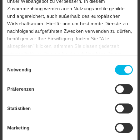
unser Webangebot zu verbessern. In diesem
Zusammenhang werden auch Nutzungsprofile gebildet
Produktgruppe
Dachziegel
und angereichert, auch außerhalb des europäischen
Objektart
Öffentliches Gebäude
Wirtschaftsraum. Hierfür und um bestimmte Dienste zu
nachfolgend aufgeführten Zwecken verwenden zu dürfen,
Dachform
Satteldach
benötigen wir Ihre Einwilligung. Indem Sie "Alle
akzeptieren" klicken, stimmen Sie diesen (jederzeit
Farbe
kupferrot engobiert
widerruflich) zu. Dies umfasst auch Ihre Einwilligung
Oberfläche
NUANCE
nach Art. 49 (1) (a) DSGVO. Sie können Ihre
Einwilligungsauswahl
Einstellungen ändern oder die Datenverarbeitung
Notwendig
Objektstil
Sonstiges
ablehnen.
Anwendungsart
Gaube, Gaube
Präferenzen
Statistiken
Marketing