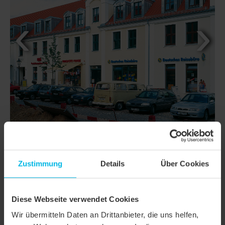
Zustimmung
Details
Über Cookies
DETAILS
Diese Webseite verwendet Cookies
MODELL
AMBIENTE SEGMENTSCHNITT
Wir übermitteln Daten an Drittanbieter, die uns helfen,
Produktfamilie
Biberschwanzziegel AMBIENTE