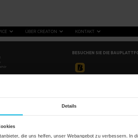
VICE
ÜBER CREATON
KONTAKT
BESUCHEN SIE DIE BAUPLATT
l
e
ehör
ber
zerklärung
Haftungssausschluss
Details
Cookies
ittanbieter, die uns helfen, unser Webangebot zu verbessern. 