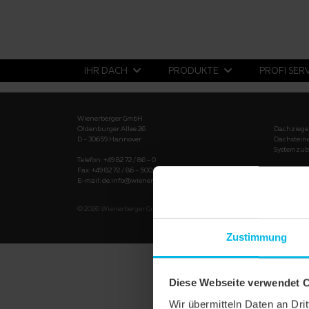
IHR DACH
PRODUKTE
PROFI SER
Wienerberger GmbH
Oldenburger Allee 26
Dachziege
D - 30659 Hannover
Dachstein
Systemzub
Telefon: +49 82 72 / 86 - 0
Fax: +49 82 72 / 86 - 500
Dachratge
E-mail:
de.info@wienerberger.com
© 2026
Wienerberger GmbH
Impressum
AGB
Datenschut
Zustimmung
Diese Webseite verwendet 
Wir übermitteln Daten an Dr