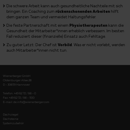
Die schwere Arbeit kann auch gesundheitliche Nachteile mit sich
bringen. Ein Coaching zum
rückenschonenden Arbeiten
hilft
dem ganzen Team und vermeidet Haltungsfehler.
Die feste Partnerschaft mit einem
Physiotherapeuten
kann die
Gesundheit der Mitarbeiter*innen erheblich verbessern. Im besten
Fall reduziert dieser (finanzielle) Einsatz auch Fehltage.
Zu guter Letzt: Der Chef ist
Vorbild
. Was er nicht vorlebt, werden
auch Mitarbeiter*innen nicht tun.
Wienerberger GmbH
Oldenburger Allee 26
D - 30659 Hannover
Telefon: +49 82 72 / 86 - 0
Fax: +49 82 72 / 86 - 500
E-mail:
de.info@wienerberger.com
Dachziegel
Dachsteine
Systemzubehör