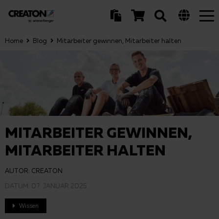
Tog
nav
Home
Blog
Mitarbeiter gewinnen, Mitarbeiter halten
MITARBEITER GEWINNEN,
MITARBEITER HALTEN
AUTOR: CREATON
DATUM:
07. JANUAR 2025
Wissen