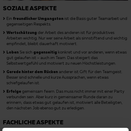
SOZIALE ASPEKTE
Ein
freundlicher Umgangston
ist die Basis guter Teamarbeit und
gegenseitigen Respekts.
Wertschätzung
der Arbeit des anderen ist für produktives
Arbeiten wichtig. Nur wer seine Arbeit als sinnstiftend und wichtig
empfindet, bleibt dauerhaft motiviert.
Loben
Sie sich
gegenseitig
konkret und vor anderen, wenn etwas
gut gelaufen ist – auch im Team. Das steigert das
Selbstwertgefühl und motiviert zu neuen Höchstleistungen.
Gerede hinter dem Rücken
anderer ist Gift für den Teamgeist.
Besser sind schnelle und kurze Aussprachen, wenn etwas
schiefgelaufen ist.
Erfolge
gemeinsam feiern. Das muss nicht immer mit einer Party
verbunden sein. Aber kurz in gemeinsamer Runde daran zu
erinnern, dass etwas gut gelaufen ist, motiviert alle Beteiligten,
den nächsten Job ebenso gut zu erledigen.
FACHLICHE ASPEKTE