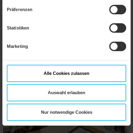
wachsen. Aus Fehlern lernen alle. Andernfalls traut sich nämlich vor
lauter Angst vor Fehlern niemand mehr etwas zu.
Präferenzen
Bieten Sie Ihren Mitarbeiter*innen eine gute
Perspektive
für die
Zukunft. Geben Sie dem Team das Gefühl, dass man sich in Ihrem
Unternehmen weiterentwickeln kann und auch in einigen Jahren
Statistiken
noch einen sicheren und erfüllenden Arbeitsplatz hat.
Marketing
Alle Cookies zulassen
Auswahl erlauben
Nur notwendige Cookies