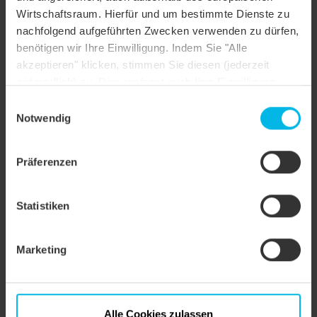
Wirtschaftsraum. Hierfür und um bestimmte Dienste zu
Dachform
Sonderform
nachfolgend aufgeführten Zwecken verwenden zu dürfen,
benötigen wir Ihre Einwilligung. Indem Sie "Alle
Farbe
schieferton engobiert
akzeptieren" klicken, stimmen Sie diesen (jederzeit
widerruflich) zu. Dies umfasst auch Ihre Einwilligung
Oberfläche
NUANCE
nach Art. 49 (1) (a) DSGVO. Sie können Ihre
Einwilligungsauswahl
Objektstil
Sonstiges
Einstellungen ändern oder die Datenverarbeitung
Notwendig
ablehnen.
Präferenzen
Statistiken
Marketing
Alle Cookies zulassen