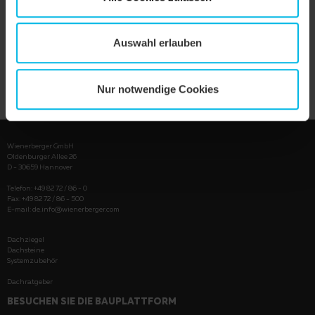
Auswahl erlauben
PRODUKT ANZEIGEN
Nur notwendige Cookies
Wienerberger GmbH
Oldenburger Allee 26
D - 30659 Hannover
Telefon: +49 82 72 / 86 - 0
Fax: +49 82 72 / 86 - 500
E-mail:
de.info@wienerberger.com
Dachziegel
Dachsteine
Systemzubehör
Dachratgeber
BESUCHEN SIE DIE BAUPLATTFORM