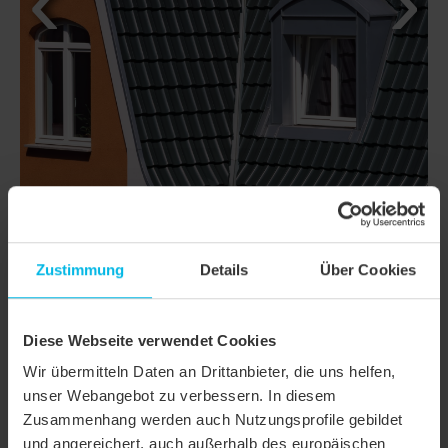
Zustimmung
Details
Über Cookies
DETAILS
MODELL
TERRA OPTIMA
Diese Webseite verwendet Cookies
Produktfamilie
Reformziegel
Wir übermitteln Daten an Drittanbieter, die uns helfen,
unser Webangebot zu verbessern. In diesem
Produktgruppe
Dachziegel
Zusammenhang werden auch Nutzungsprofile gebildet
und angereichert, auch außerhalb des europäischen
Objektart
Einfamilienhaus