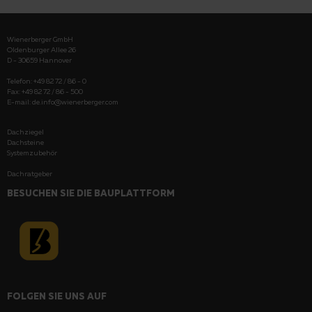
Wienerberger GmbH
Oldenburger Allee 26
D - 30659 Hannover
Telefon: +49 82 72 / 86 - 0
Fax: +49 82 72 / 86 - 500
E-mail:
de.info@wienerberger.com
Dachziegel
Dachsteine
Systemzubehör
Dachratgeber
BESUCHEN SIE DIE BAUPLATTFORM
FOLGEN SIE UNS AUF