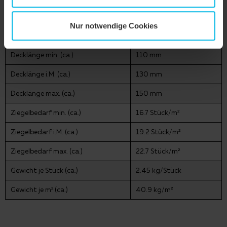
Deckbreite i.M. (ca.)
400 mm
Nur notwendige Cookies
Deckbreite max. (ca.)
400 mm
Decklänge min. (ca.)
110 mm
Decklänge i.M. (ca.)
130 mm
Decklänge max. (ca.)
150 mm
Ziegelbedarf min. (ca.)
16.7 Stück/m²
Ziegelbedarf i.M. (ca.)
19.2 Stück/m²
Ziegelbedarf max. (ca.)
22.7 Stück/m²
Gewicht je Stück (ca.)
2.45 kg/Stück
Gewicht je m² (ca.)
40.9 kg/m²