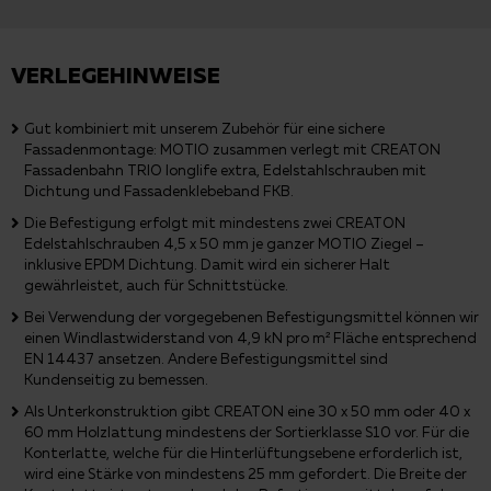
VERLEGEHINWEISE
Gut kombiniert mit unserem Zubehör für eine sichere
Fassadenmontage: MOTIO zusammen verlegt mit CREATON
Fassadenbahn TRIO longlife extra, Edelstahlschrauben mit
Dichtung und Fassadenklebeband FKB.
Die Befestigung erfolgt mit mindestens zwei CREATON
Edelstahlschrauben 4,5 x 50 mm je ganzer MOTIO Ziegel –
inklusive EPDM Dichtung. Damit wird ein sicherer Halt
gewährleistet, auch für Schnittstücke.
Bei Verwendung der vorgegebenen Befestigungsmittel können wir
einen Windlastwiderstand von 4,9 kN pro m² Fläche entsprechend
EN 14437 ansetzen. Andere Befestigungsmittel sind
Kundenseitig zu bemessen.
Als Unterkonstruktion gibt CREATON eine 30 x 50 mm oder 40 x
60 mm Holzlattung mindestens der Sortierklasse S10 vor. Für die
Konterlatte, welche für die Hinterlüftungsebene erforderlich ist,
wird eine Stärke von mindestens 25 mm gefordert. Die Breite der