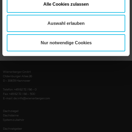
Alle Cookies zulassen
Auswahl erlauben
Nur notwendige Cookies
PRODUKT ANZEIGEN
Wienerberger GmbH
Oldenburger Allee 26
D - 30659 Hannover
Telefon: +49 82 72 / 86 - 0
Fax: +49 82 72 / 86 - 500
E-mail:
de.info@wienerberger.com
Dachziegel
Dachsteine
Systemzubehör
Dachratgeber