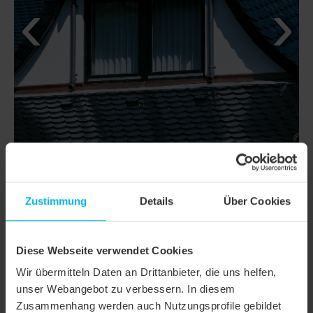
Zustimmung
Details
Über Cookies
DETAILS
Diese Webseite verwendet Cookies
MODELL
KLASSIK KERA-BIBER
Wir übermitteln Daten an Drittanbieter, die uns helfen,
Produktfamilie
Biberschwanzziegel KLASSIK
unser Webangebot zu verbessern. In diesem
Zusammenhang werden auch Nutzungsprofile gebildet
Produktgruppe
Dachziegel