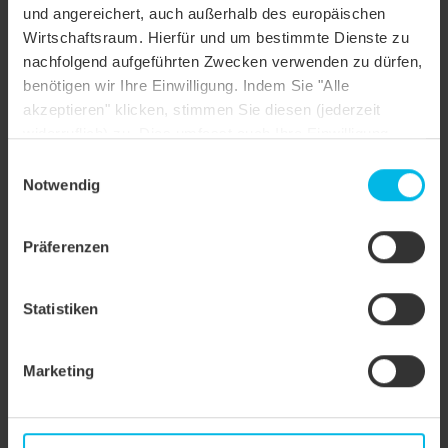
und angereichert, auch außerhalb des europäischen
Objektart
Einfamilienhaus
Wirtschaftsraum. Hierfür und um bestimmte Dienste zu
nachfolgend aufgeführten Zwecken verwenden zu dürfen,
Dachform
Walmdach
benötigen wir Ihre Einwilligung. Indem Sie "Alle
akzeptieren" klicken, stimmen Sie diesen (jederzeit
Farbe
anthrazit engobiert
widerruflich) zu. Dies umfasst auch Ihre Einwilligung
Oberfläche
NUANCE
nach Art. 49 (1) (a) DSGVO. Sie können Ihre
Einwilligungsauswahl
Einstellungen ändern oder die Datenverarbeitung
Notwendig
Objektstil
Sonstiges
ablehnen.
Präferenzen
Statistiken
Marketing