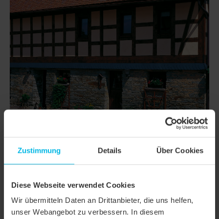
Zustimmung
Details
Über Cookies
DETAILS
MODELL
KLASSIK KERA-BIBER
Diese Webseite verwendet Cookies
Produktfamilie
Biberschwanzziegel KLASSIK
Wir übermitteln Daten an Drittanbieter, die uns helfen,
unser Webangebot zu verbessern. In diesem
Produktgruppe
Dachziegel