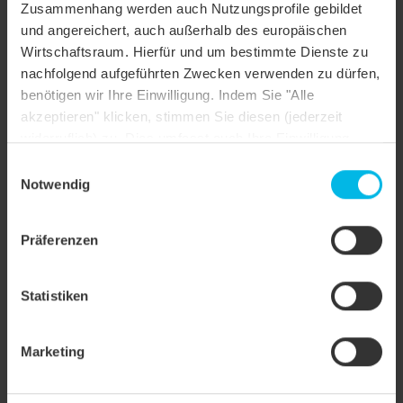
Zusammenhang werden auch Nutzungsprofile gebildet
und angereichert, auch außerhalb des europäischen
Objektart
Einfamilienhaus
Wirtschaftsraum. Hierfür und um bestimmte Dienste zu
Dachform
Satteldach
nachfolgend aufgeführten Zwecken verwenden zu dürfen,
benötigen wir Ihre Einwilligung. Indem Sie "Alle
Farbe
blaubunt geflammt
akzeptieren" klicken, stimmen Sie diesen (jederzeit
widerruflich) zu. Dies umfasst auch Ihre Einwilligung
Oberfläche
NUANCE
nach Art. 49 (1) (a) DSGVO. Sie können Ihre
Einwilligungsauswahl
Objektstil
Altbau saniert
Einstellungen ändern oder die Datenverarbeitung
Notwendig
ablehnen.
Anwendungsart
Ortgang, Ortgang
Präferenzen
Statistiken
Marketing