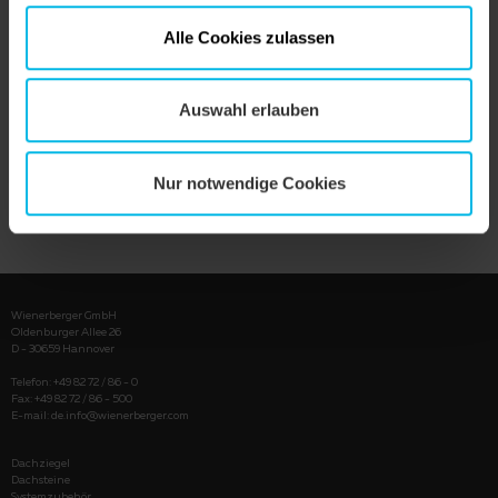
Alle Cookies zulassen
Auswahl erlauben
Nur notwendige Cookies
PRODUKT ANZEIGEN
Wienerberger GmbH
Oldenburger Allee 26
D - 30659 Hannover
Telefon: +49 82 72 / 86 - 0
Fax: +49 82 72 / 86 - 500
E-mail:
de.info@wienerberger.com
Dachziegel
Dachsteine
Systemzubehör