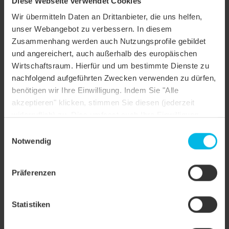
Diese Webseite verwendet Cookies
KERA-BIBER PROFIL SÄCHSISCHE BIBER
MODELL
Wir übermitteln Daten an Drittanbieter, die uns helfen,
15,5X38X1,2 SEGMENTSCHNITT
unser Webangebot zu verbessern. In diesem
Produktfamilie
Biberschwanzziegel PROFIL
Zusammenhang werden auch Nutzungsprofile gebildet
und angereichert, auch außerhalb des europäischen
Produktgruppe
Dachziegel
Wirtschaftsraum. Hierfür und um bestimmte Dienste zu
nachfolgend aufgeführten Zwecken verwenden zu dürfen,
Objektart
Schloss
benötigen wir Ihre Einwilligung. Indem Sie "Alle
Dachform
Mansardenwalmdach
akzeptieren" klicken, stimmen Sie diesen (jederzeit
widerruflich) zu. Dies umfasst auch Ihre Einwilligung
Farbe
anthrazit engobiert
nach Art. 49 (1) (a) DSGVO. Sie können Ihre
Einwilligungsauswahl
Einstellungen ändern oder die Datenverarbeitung
Notwendig
Oberfläche
NUANCE
ablehnen.
Objektstil
Altbau saniert
Präferenzen
Durchgangziegel, Firstanschluss-
Anwendungsart
Lüfterziegel, Gaube, Mansardziegel
Statistiken