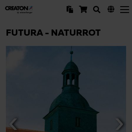
Tog
nav
FUTURA - NATURROT