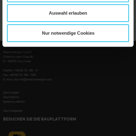
Auswahl erlauben
PRODUKT ANZEIGEN
Nur notwendige Cookies
Wienerberger GmbH
Oldenburger Allee 26
D - 30659 Hannover
Telefon: +49 82 72 / 86 - 0
Fax: +49 82 72 / 86 - 500
E-mail:
de.info@wienerberger.com
Dachziegel
Dachsteine
Systemzubehör
Dachratgeber
BESUCHEN SIE DIE BAUPLATTFORM