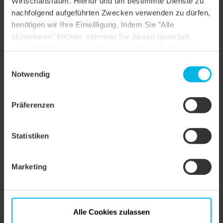
Wirtschaftsraum. Hierfür und um bestimmte Dienste zu
Dachform
Satteldach
nachfolgend aufgeführten Zwecken verwenden zu dürfen,
Farbe
naturrot
benötigen wir Ihre Einwilligung. Indem Sie "Alle
akzeptieren" klicken, stimmen Sie diesen (jederzeit
Oberfläche
naturrot
widerruflich) zu. Dies umfasst auch Ihre Einwilligung
nach Art. 49 (1) (a) DSGVO. Sie können Ihre
Objektstil
Sonstiges
Einwilligungsauswahl
Einstellungen ändern oder die Datenverarbeitung
Notwendig
ablehnen.
Präferenzen
Statistiken
Marketing
Alle Cookies zulassen