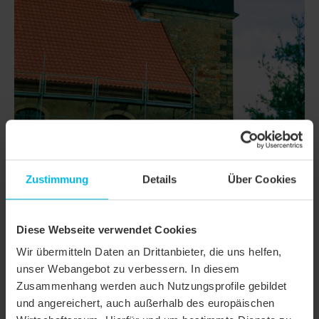
DETAILS
Zustimmung
Details
Über Cookies
MODELL
FUTURA
Diese Webseite verwendet Cookies
Produktfamilie
Flachdachziegel
Wir übermitteln Daten an Drittanbieter, die uns helfen,
Produktgruppe
Dachziegel
unser Webangebot zu verbessern. In diesem
Zusammenhang werden auch Nutzungsprofile gebildet
Objektart
Kirche
und angereichert, auch außerhalb des europäischen