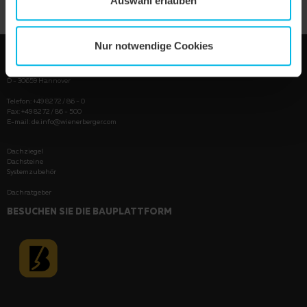
Auswahl erlauben
Nur notwendige Cookies
Wienerberger GmbH
Oldenburger Allee 26
D - 30659 Hannover
Telefon: +49 82 72 / 86 - 0
Fax: +49 82 72 / 86 - 500
E-mail:
de.info@wienerberger.com
Dachziegel
Dachsteine
Systemzubehör
Dachratgeber
BESUCHEN SIE DIE BAUPLATTFORM