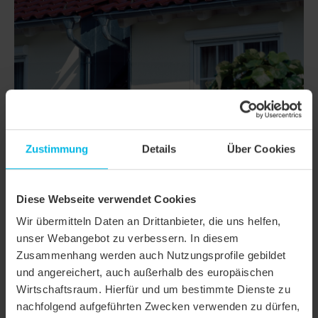
Zustimmung
Details
Über Cookies
Diese Webseite verwendet Cookies
DETAILS
Wir übermitteln Daten an Drittanbieter, die uns helfen,
MODELL
FUTURA
unser Webangebot zu verbessern. In diesem
Zusammenhang werden auch Nutzungsprofile gebildet
Produktfamilie
Flachdachziegel
und angereichert, auch außerhalb des europäischen
Produktgruppe
Dachziegel
Wirtschaftsraum. Hierfür und um bestimmte Dienste zu
nachfolgend aufgeführten Zwecken verwenden zu dürfen,
Farbe
weinrot glasiert