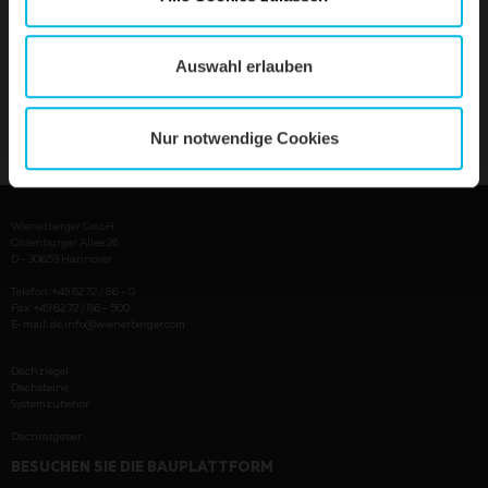
Auswahl erlauben
PRODUKT ANZEIGEN
Nur notwendige Cookies
Wienerberger GmbH
Oldenburger Allee 26
D - 30659 Hannover
Telefon: +49 82 72 / 86 - 0
Fax: +49 82 72 / 86 - 500
E-mail:
de.info@wienerberger.com
Dachziegel
Dachsteine
Systemzubehör
Dachratgeber
BESUCHEN SIE DIE BAUPLATTFORM