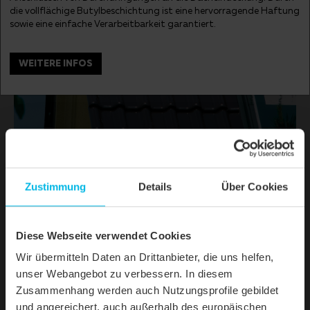
die vollflächige Butylbeschichtung ist eine hervorragende Haftung
sowie eine einfache Verarbeitbarkeit garantiert.
WEITERE INFOS
Zustimmung
Details
Über Cookies
DETAILS
MODELL
FUTURA
Diese Webseite verwendet Cookies
Produktfamilie
Flachdachziegel
Wir übermitteln Daten an Drittanbieter, die uns helfen,
unser Webangebot zu verbessern. In diesem
Produktgruppe
Dachziegel
Zusammenhang werden auch Nutzungsprofile gebildet
und angereichert, auch außerhalb des europäischen
Objektart
Einfamilienhaus