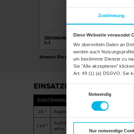
Zustimmung
Diese Webseite verwendet 
ZEICHNUNG ANTIK ERHO-KORB-
ZEI
1-1
FIR
Wir übermitteln Daten an Dr
werden auch Nutzungsprofile 
Hinweis: Die dargestellten technischen Zeichnu
um bestimmte Dienste zu nac
Sie "Alle akzeptieren" klicke
Art. 49 (1) (a) DSGVO. Sie k
EINSATZBEREICHE
Einwilligungsauswahl
Notwendig
ZUSATZMASSNAHMEN NACH CREATON HERSTELL
24 °
Regeldachneigung CREATON DE in Kombin
Ausführung einer Unterspannung/Unterdec
≥ 24 °
extra, TRIO extra, TRIO longlife extra, QU
Nur notwendige Cook