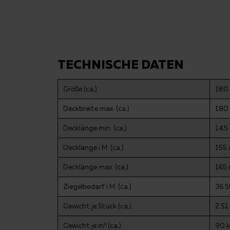
TECHNISCHE DATEN
Größe (ca.)
180 
Deckbreite max. (ca.)
180
Decklänge min. (ca.)
145
Decklänge i.M. (ca.)
155
Decklänge max. (ca.)
165
Ziegelbedarf i.M. (ca.)
36 S
Gewicht je Stück (ca.)
2.51
Gewicht je m² (ca.)
90 