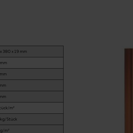
x 380 x 19 mm
 mm
 mm
 mm
 mm
tück/m²
 kg/Stück
kg/m²