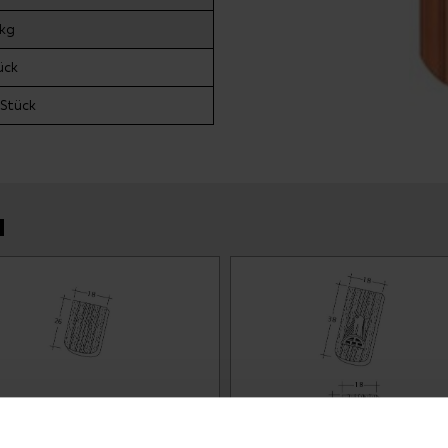
 kg
ück
Stück
N