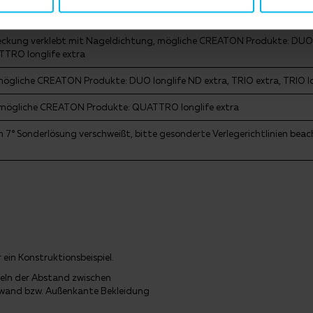
ckung verklebt ohne Nageldichtung, mögliche CREATON Produkte: DUO
kung verklebt mit Nageldichtung, mögliche CREATON Produkte: DUO ex
ATTRO longlife extra
mögliche CREATON Produkte: DUO longlife ND extra, TRIO extra, TRIO lo
 mögliche CREATON Produkte: QUATTRO longlife extra
n 7° Sonderlösung verschweißt, bitte gesonderte Verlegerichtlinien 
ein Konstruktionsbeispiel.
eln der Abstand zwischen
wand bzw. Außenkante Bekleidung