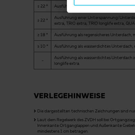
≥ 22 °
Ausführung einer Unterspannung/Unterde
Ausführung einer Unterspannung/Unterdec
≥ 22 °
extra, TRIO extra, TRIO longlife extra, QU
≥ 18 °
Ausführung als regensicheres Unterdach, 
≥ 10 °
Ausführung als wasserdichtes Unterdach,
Ausführung als wasserdichtes Unterdach i
-
longlife extra
VERLEGEHINWEISE
Die dargestellten technischen Zeichnungen sind nur 
Laut dem Regelwerk des ZVDH soll bei Ortgangzieg
Innenkante Ortganglappen und Außenkante Giebel
mindestens 1 cm betragen.