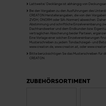
Lattweite/ Decklänge ist abhängig von Deckungsa
Bei den Vorgaben zu den Ausführungen des Unterda
CREATON Herstellerangaben, die von den Vorgaben 
ZVDH, ÖNORM oder SIA-Normen) abweichen. Daher e
Abstimmung und schriftliche Einzelvereinbarung z
Dachhandwerker und dem Endkunden bzw. Eigentüme
vertraglichen Absicherung beider Parteien, ergänze
Eine Vorlage einer solchen Einzelvereinbarungen fi
Musterschreiben zu jedem Tondachziegel- und Bet
www.creaton.de, www.creaton.at, oder www.creato
Bitte berücksichtigen Sie das Musterschreiben für
CREATON.
ZUBEHÖRSORTIMENT