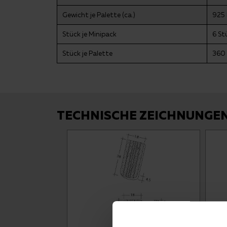
Gewicht je Palette (ca.)
925
Stück je Minipack
6 St
Stück je Palette
360 
TECHNISCHE ZEICHNUNGE