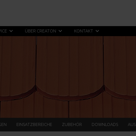
VICE
ÜBER CREATON
KONTAKT
GEN
EINSATZBEREICHE
ZUBEHÖR
DOWNLOADS
AUS