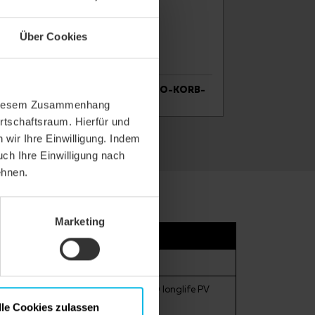
Über Cookies
RB-
ZEICHNUNG ANTIK ERHO-KORB-
TRAUFZIEGEL
In diesem Zusammenhang
rtschaftsraum. Hierfür und
wir Ihre Einwilligung. Indem
uch Ihre Einwilligung nach
ehnen.
Marketing
xtra, DUO longlife ND extra, DUO longlife PV
lle Cookies zulassen