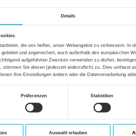
Details
Cookies
CHNUNG ANTIK ERHO-KORB-
ZEICHNUNG ANTIK ERHO-KO
STANSCHLUSS
LUEFTZ
ittanbieter, die uns helfen, unser Webangebot zu verbessern. 
gebildet und angereichert, auch außerhalb des europäischen Wi
ngen sind nur Konstruktionsbeispiele.
hfolgend aufgeführten Zwecken verwenden zu dürfen, benötigen 
n, stimmen Sie diesen (jederzeit widerruflich) zu. Dies umfasst a
önnen Ihre Einstellungen ändern oder die Datenverarbeitung abl
Präferenzen
Statistiken
ERANGABE
ation mit Zusatzmaßnahmen nach Herstellerangaben
kung verklebt ohne Nageldichtung, mögliche CREATON Produkte: DUO e
ATTRO longlife extra
ies
Auswahl erlauben
A