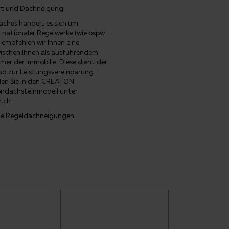
rt und Dachneigung.
ches handelt es sich um
nationaler Regelwerke (wie bspw.
mpfehlen wir Ihnen eine
wischen Ihnen als ausführendem
r der Immobilie. Diese dient der
nd zur Leistungsvereinbarung.
nden Sie in den CREATON
ondachsteinmodell unter
n.ch
 die Regeldachneigungen