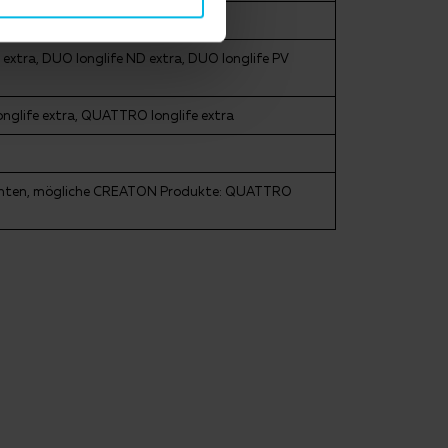
 longlife ND extra
tra, DUO longlife ND extra, DUO longlife PV
nglife extra, QUATTRO longlife extra
beachten, mögliche CREATON Produkte: QUATTRO