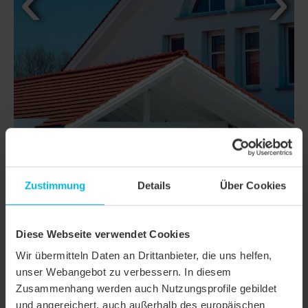
Zustimmung
Details
Über Cookies
DETAILS
MODELL
AMBIENTE GERADSCHNITT
Diese Webseite verwendet Cookies
Produktfamilie
Biberschwanzziegel AMBIENTE
Wir übermitteln Daten an Drittanbieter, die uns helfen,
unser Webangebot zu verbessern. In diesem
Produktgruppe
Dachziegel
Zusammenhang werden auch Nutzungsprofile gebildet
und angereichert, auch außerhalb des europäischen
Objektart
Einfamilienhaus