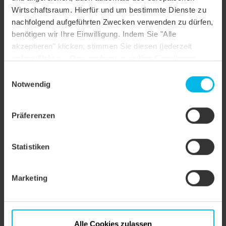
Wirtschaftsraum. Hierfür und um bestimmte Dienste zu
Dachform
Satteldach
nachfolgend aufgeführten Zwecken verwenden zu dürfen,
benötigen wir Ihre Einwilligung. Indem Sie "Alle
Farbe
naturrot
akzeptieren" klicken, stimmen Sie diesen (jederzeit
widerruflich) zu. Dies umfasst auch Ihre Einwilligung
Oberfläche
naturrot
nach Art. 49 (1) (a) DSGVO. Sie können Ihre
Einwilligungsauswahl
Objektstil
Sonstiges
Einstellungen ändern oder die Datenverarbeitung
Notwendig
ablehnen.
Präferenzen
Statistiken
Marketing
Alle Cookies zulassen