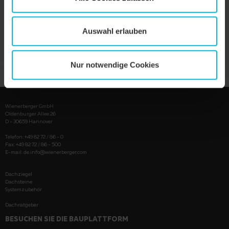
Auswahl erlauben
PRODUKT ANZEIGEN
Nur notwendige Cookies
Wienerberger GmbH
Oldenburger Allee 26
D - 30659 Hannover
Telefon: +49 82 72 / 86 - 0
Fax: +49 82 72 / 86 - 500
E-mail:
de.info@wienerberger.com
Dachziegel
Dachsteine
Systemzubehör
Dachratgeber
BESUCHEN SIE DIE BAUPLATTFORM